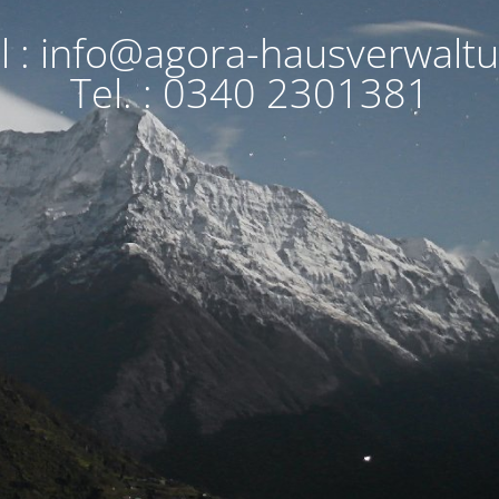
l : info@agora-hausverwalt
Tel. : 0340 2301381