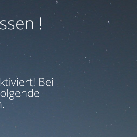
ssen !
iviert! Bei
folgende
.