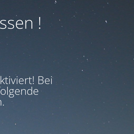
ssen !
iviert! Bei
folgende
.