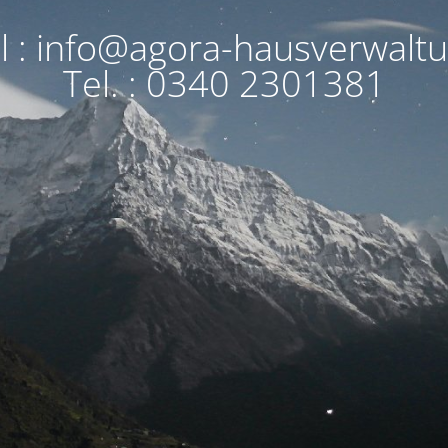
l : info@agora-hausverwalt
Tel. : 0340 2301381